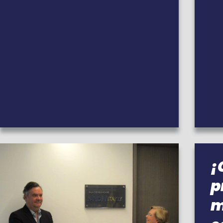
¡
p
m