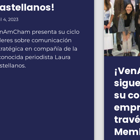
astellanos!
il 4, 2023
nAmCham presenta su ciclo
lleres sobre comunicación
tratégica en compañía de la
conocida periodista Laura
stellanos.
¡Ve
sigu
su c
empr
travé
Memb