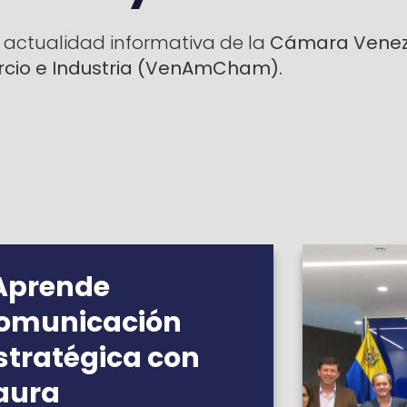
 actualidad informativa de la
Cámara Venez
io e Industria
(VenAmCham).
Aprende
omunicación
stratégica con
aura