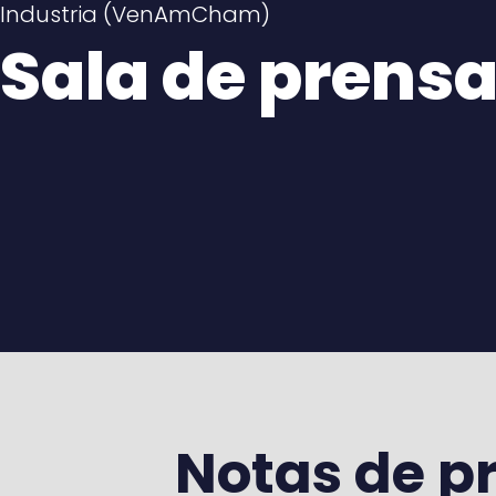
Industria (VenAmCham)
Sala de prens
Notas de p