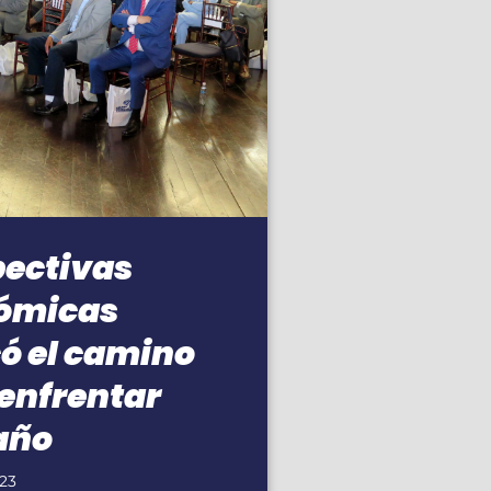
pectivas
ómicas
ó el camino
enfrentar
año
023