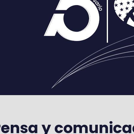
a
rensa y comunic