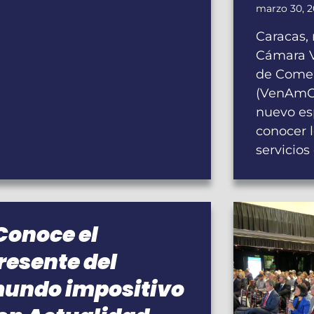
marzo 30, 
Caracas,
Cámara 
de Comer
(VenAmC
nuevo es
conocer l
servicios
Conoce el
resente del
undo impositivo