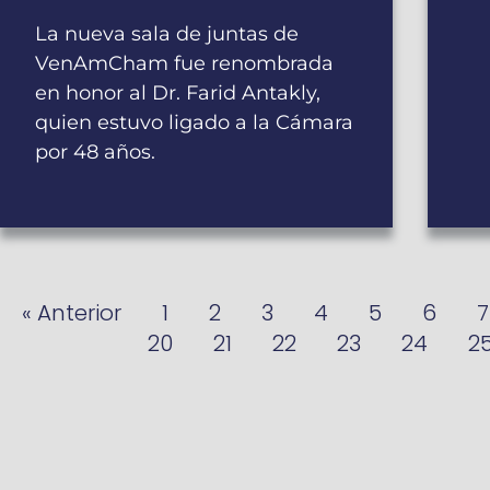
La nueva sala de juntas de
VenAmCham fue renombrada
en honor al Dr. Farid Antakly,
quien estuvo ligado a la Cámara
por 48 años.
« Anterior
1
2
3
4
5
6
7
20
21
22
23
24
2