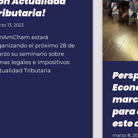
on Actualidad
ributaria!
zo 13, 2023
nAmCham estará
ganizando el próximo 28 de
rzo su seminario sobre
mas legales e impositivos:
tualidad Tributaria
Pers
Econ
marc
para 
este 
marzo 8, 2