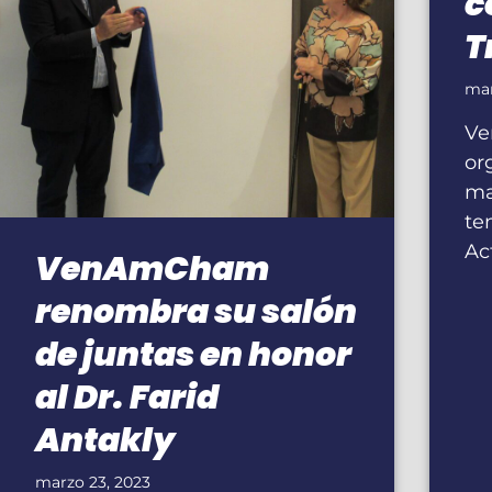
c
T
mar
Ve
or
ma
te
Ac
VenAmCham
renombra su salón
de juntas en honor
al Dr. Farid
Antakly
marzo 23, 2023