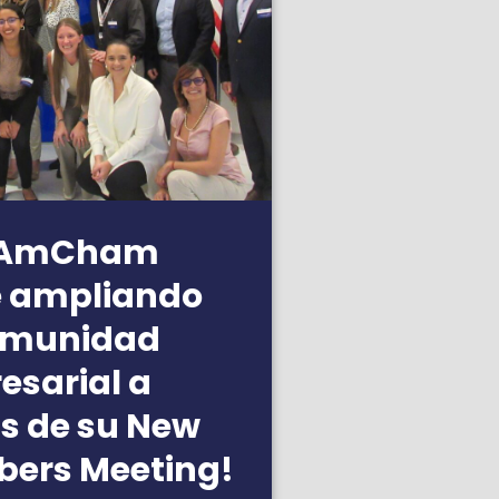
nAmCham
e ampliando
omunidad
esarial a
s de su New
ers Meeting!