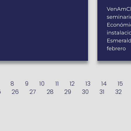
VenAmCh
seminari
Económic
instalaci
Esmerald
febrero
8
9
10
11
12
13
14
15
5
26
27
28
29
30
31
32