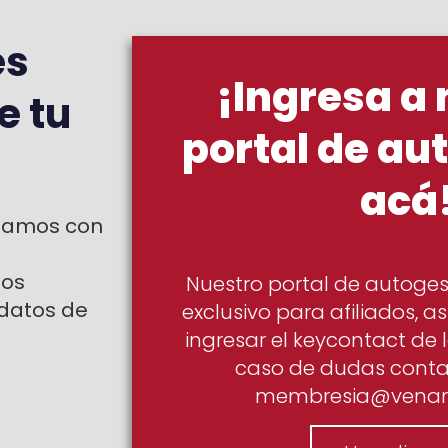
es
¡Ingresa a
e tu
portal de au
acá
ntamos con
dos
Nuestro portal de autoges
 datos de
exclusivo para afiliados, 
ingresar el keycontact de 
caso de dudas contac
membresia@vena