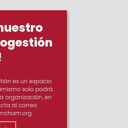
 nuestro
togestión
!
tión es un espacio
asimismo solo podrá
la organización, en
ta al correo:
mcham.org