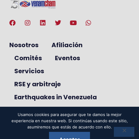
Nosotros
Afiliación
Comités
Eventos
Servicios
RSE y arbitraje
Earthquakes in Venezuela
Usamos cookies para asegurar que te damos la mejor
experiencia en nuestra web. Si continúas usando este sitio,
© 2025. VenAmCham. Todos los
asumiremos que estás de acuerdo con ello.
derechos reservados.