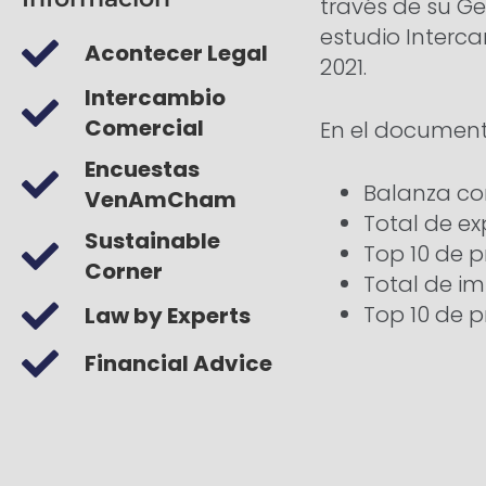
través de su Ge
estudio Interca
Acontecer Legal
2021.
Intercambio
Comercial
En el document
Encuestas
Balanza co
VenAmCham
Total de ex
Sustainable
Top 10 de 
Corner
Total de im
Top 10 de 
Law by Experts
Financial Advice