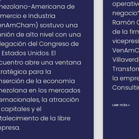
operativ
nezolano-Americana de
negocio”
mercio e Industria
Ramón Os
enAmCham) sostuvo una
de la fi
unión de alto nivel con una
vicepres
legación del Congreso de
VenAmCh
s Estados Unidos. El
Villaverd
cuentro abre una ventana
Transfor
tratégica para la
la empre
inserción de la economía
Consulti
nezolana en los mercados
ternacionales, la atracción
Leer más »
 capitales y el
rtalecimiento de la libre
presa.