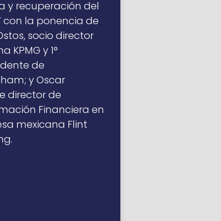
a y recuperación del
 con la ponencia de
tos, socio director
rma KPMG y 1°
idente de
am; y Oscar
e director de
mación Financiera en
sa mexicana Flint
ng.