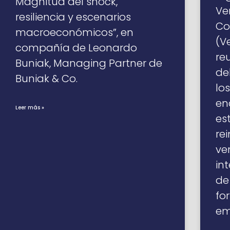
Magnitud del shock,
Ve
resiliencia y escenarios
Co
macroeconómicos”, en
(V
compañía de Leonardo
re
Buniak, Managing Partner de
de
Buniak & Co.
lo
en
Leer más »
es
re
ve
in
de
fo
em