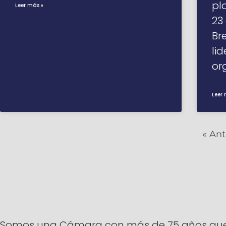
pl
Leer más »
23
Br
li
or
Leer 
« Ant
Somos una Cámara con más de 75 años que ti