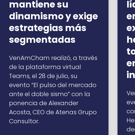
mantiene su
l
dinamismo y exige
e
estrategias más
e
segmentadas
h
t
VenAmCham realizó, a través
e
de la plataforma virtual
i
Teams, el 28 de julio, su
evento “El pulso del mercado
Ve
ante el doble sismo” con la
ev
ponencia de Alexander
co
Acosta, CEO de Atenas Grupo
He
Consultor.
de