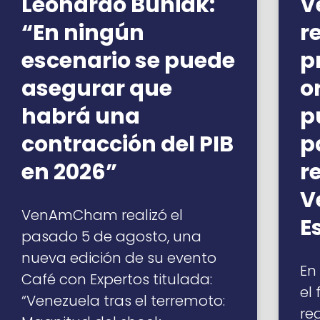
Leonardo Buniak:
V
“En ningún
r
escenario se puede
p
asegurar que
o
habrá una
p
contracción del PIB
p
en 2026”
r
V
VenAmCham realizó el
E
pasado 5 de agosto, una
nueva edición de su evento
En
Café con Expertos titulada:
el
“Venezuela tras el terremoto:
re