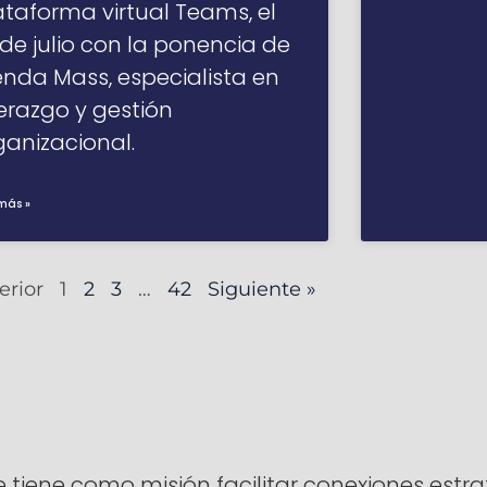
ataforma virtual Teams, el
 de julio con la ponencia de
enda Mass, especialista en
derazgo y gestión
ganizacional.
más »
erior
1
2
3
…
42
Siguiente »
ene como misión facilitar conexiones estrat