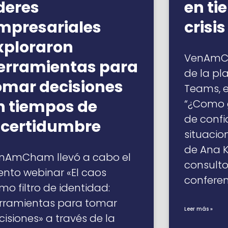
íderes
en ti
mpresariales
crisis
xploraron
VenAmCh
erramientas para
de la pl
omar decisiones
Teams, el
n tiempos de
“¿Como 
de confi
ncertidumbre
situacio
de Ana K
nAmCham llevó a cabo el
consulto
ento webinar «El caos
conferen
mo filtro de identidad:
rramientas para tomar
Leer más »
cisiones» a través de la