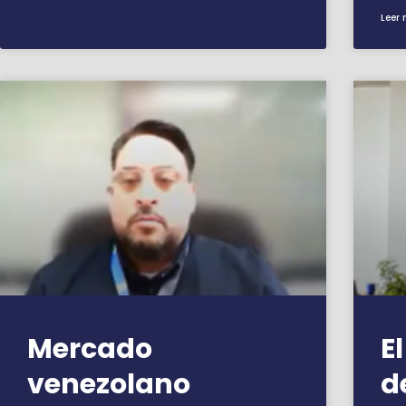
Leer 
Mercado
E
venezolano
d