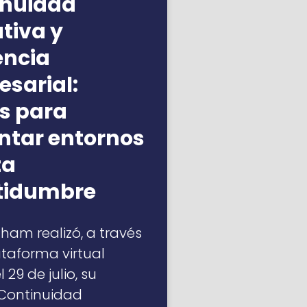
inuidad
tiva y
iencia
sarial:
s para
ntar entornos
ta
rtidumbre
am realizó, a través
ataforma virtual
 29 de julio, su
“Continuidad