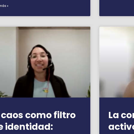
más »
l caos como filtro
La c
e identidad:
activ