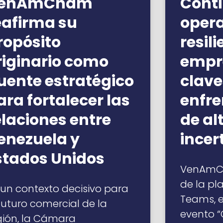
enAmCham
Cont
eafirma su
opera
ropósito
resil
riginario como
empre
uente estratégico
clave
ara fortalecer las
enfre
elaciones entre
de al
enezuela y
ince
stados Unidos
VenAmCh
de la pl
 un contexto decisivo para
Teams, el
 futuro comercial de la
evento 
gión, la Cámara