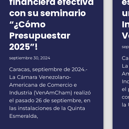
financiera efectiva
e
con su seminario
u
“¿Cómo
I
Presupuestar
V
2025”!
sep
Ca
septiembre 30, 2024
La
Caracas, septiembre de 2024.-
Am
La Cámara Venezolano-
In
Americana de Comercio e
el
Industria (VenAmCham) realizó
co
el pasado 26 de septiembre, en
la
las instalaciones de la Quinta
Esmeralda,