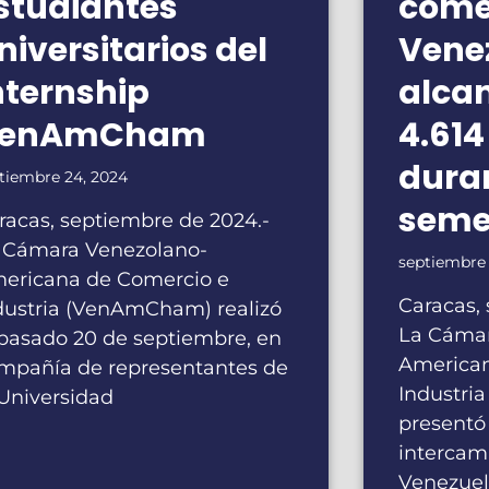
studiantes
comer
niversitarios del
Venez
nternship
alcan
enAmCham
4.614
duran
tiembre 24, 2024
seme
racas, septiembre de 2024.-
 Cámara Venezolano-
septiembre 
ericana de Comercio e
Caracas,
dustria (VenAmCham) realizó
La Cámar
 pasado 20 de septiembre, en
American
mpañía de representantes de
Industr
 Universidad
presentó
intercam
Venezuel