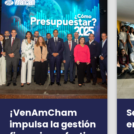
¡VenAmCham
S
impulsa la gestión
e