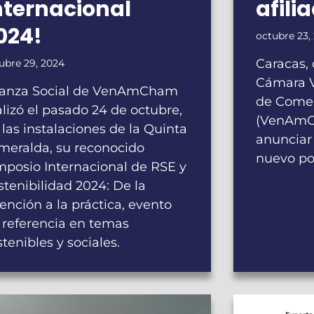
nternacional
afili
024!
octubre 23,
Caracas, 
ubre 29, 2024
Cámara 
ianza Social de VenAmCham
de Comer
alizó el pasado 24 de octubre,
(VenAmC
 las instalaciones de la Quinta
anunciar
meralda, su reconocido
nuevo po
mposio Internacional de RSE y
stenibilidad 2024: De la
tención a la práctica, evento
 referencia en temas
stenibles y sociales.