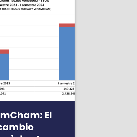
mCham: El
rcambio