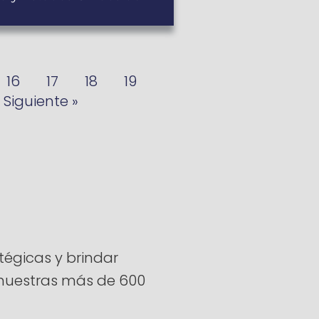
16
17
18
19
Siguiente »
égicas y brindar
a nuestras más de 600