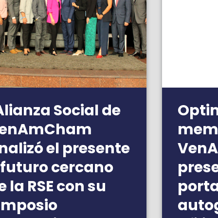
Alianza Social de
Opti
enAmCham
memb
nalizó el presente
Ven
 futuro cercano
pres
e la RSE con su
porta
imposio
auto