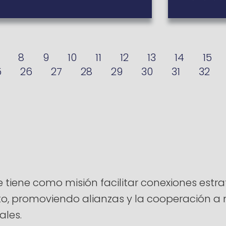
8
9
10
11
12
13
14
15
5
26
27
28
29
30
31
32
ene como misión facilitar conexiones estrat
ento, promoviendo alianzas y la cooperación 
ales.