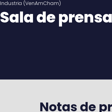
Industria (VenAmCham)
Sala de prens
Notas de p