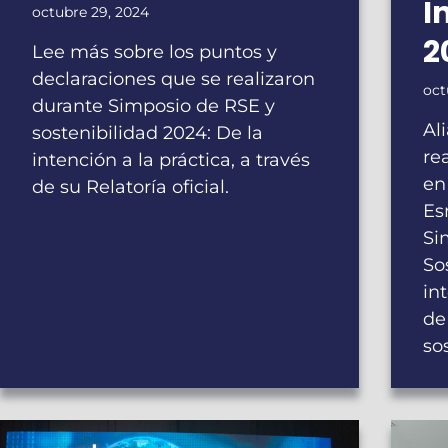
I
octubre 29, 2024
2
Lee más sobre los puntos y
declaraciones que se realizaron
oct
durante Simposio de RSE y
Al
sostenibilidad 2024: De la
re
intención a la práctica, a través
en
de su Relatoría oficial.
Es
Si
So
in
de
so