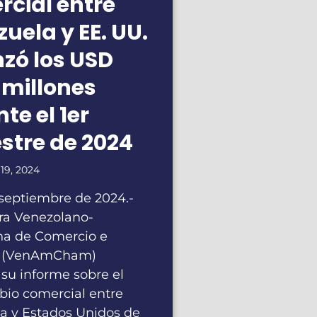
cial entre
uela y EE. UU.
zó los USD
 millones
te el 1er
stre de 2024
19, 2024
 septiembre de 2024.-
a Venezolano-
a de Comercio e
ia (VenAmCham)
 su informe sobre el
bio comercial entre
a y Estados Unidos de