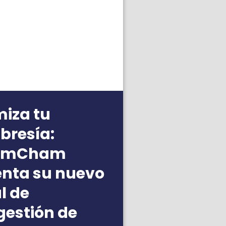
miza tu
resía:
AmCham
enta su nuevo
l de
gestión de