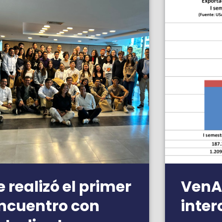
e realizó el primer
VenA
ncuentro con
inte