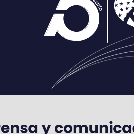
a
rensa y comunic