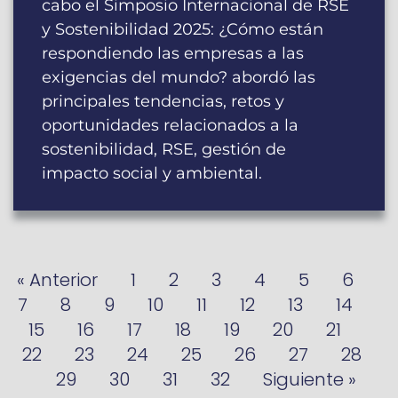
cabo el Simposio Internacional de RSE
y Sostenibilidad 2025: ¿Cómo están
respondiendo las empresas a las
exigencias del mundo? abordó las
principales tendencias, retos y
oportunidades relacionados a la
sostenibilidad, RSE, gestión de
impacto social y ambiental.
« Anterior
1
2
3
4
5
6
7
8
9
10
11
12
13
14
15
16
17
18
19
20
21
22
23
24
25
26
27
28
29
30
31
32
Siguiente »