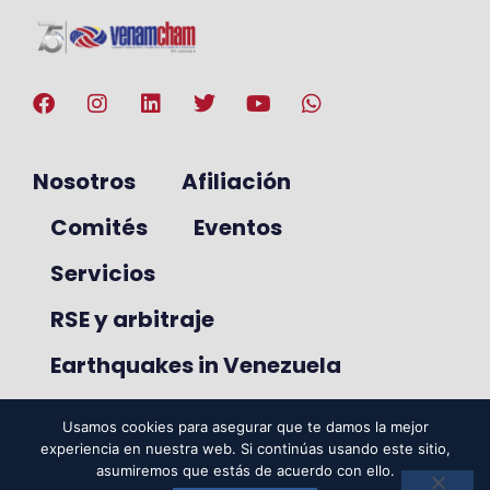
Nosotros
Afiliación
Comités
Eventos
Servicios
RSE y arbitraje
Earthquakes in Venezuela
Usamos cookies para asegurar que te damos la mejor
experiencia en nuestra web. Si continúas usando este sitio,
© 2025. VenAmCham. Todos los
asumiremos que estás de acuerdo con ello.