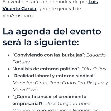
El evento estará siendo moderado por
Luis
Vicente García
, gerente general de
VenAmCham.
La agenda del evento
será la siguiente:
“
Conviviendo con las burbujas
”:
Eduardo
Fortuny
“
Análisis de entorno político
”:
Félix Seijas
“
Realidad laboral y entorno sindical
”:
Maryolga Girán
,
Juan Carlos Pró-Rísquez
y
Marvi Cova
“
¿Cómo financiar el crecimiento
empresarial?
”:
José Gregorio Tineo
,
Rodrigo Rodríguez
y
Jorge Nogueroles