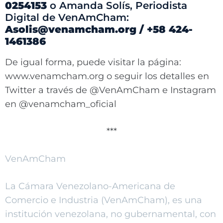
0254153
o Amanda Solís, Periodista
Digital de VenAmCham:
Asolis@venamcham.org / +58 424-
1461386
De igual forma, puede visitar la página:
www.venamcham.org o seguir los detalles en
Twitter a través de @VenAmCham e Instagram
en @venamcham_oficial
***
VenAmCham
La Cámara Venezolano-Americana de
Comercio e Industria (VenAmCham), es una
institución venezolana, no gubernamental, con