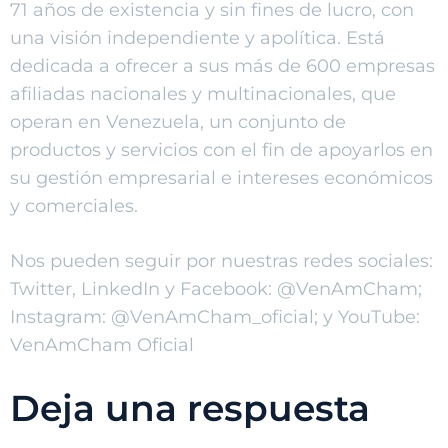
71 años de existencia y sin fines de lucro, con
una visión independiente y apolítica. Está
dedicada a ofrecer a sus más de 600 empresas
afiliadas nacionales y multinacionales, que
operan en Venezuela, un conjunto de
productos y servicios con el fin de apoyarlos en
su gestión empresarial e intereses económicos
y comerciales.
Nos pueden seguir por nuestras redes sociales:
Twitter, LinkedIn y Facebook: @VenAmCham;
Instagram: @VenAmCham_oficial; y YouTube:
VenAmCham Oficial
Deja una respuesta