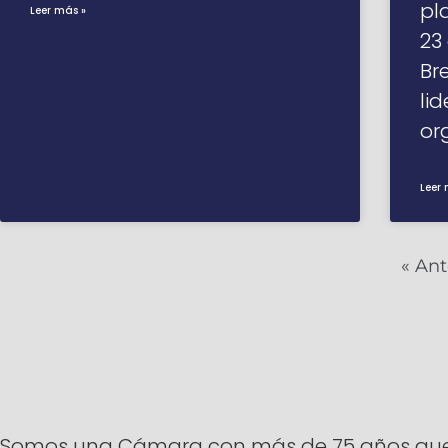
pl
Leer más »
23
Br
li
or
Leer 
« Ant
Somos una Cámara con más de 75 años que ti