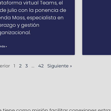
ataforma virtual Teams, el
 de julio con la ponencia de
enda Mass, especialista en
derazgo y gestión
ganizacional.
más »
erior
1
2
3
…
42
Siguiente »
ene como misión facilitar conexiones estrat