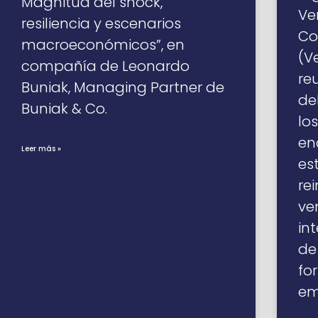
Magnitud del shock,
Ve
resiliencia y escenarios
Co
macroeconómicos”, en
(V
compañía de Leonardo
re
Buniak, Managing Partner de
de
Buniak & Co.
lo
en
Leer más »
es
re
ve
in
de
fo
em