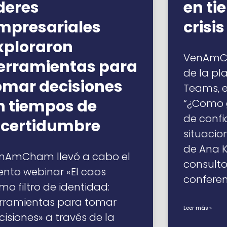
íderes
en ti
mpresariales
crisis
xploraron
VenAmCh
erramientas para
de la pl
omar decisiones
Teams, el
n tiempos de
“¿Como 
de confi
ncertidumbre
situacio
de Ana K
nAmCham llevó a cabo el
consulto
ento webinar «El caos
conferen
mo filtro de identidad:
rramientas para tomar
Leer más »
cisiones» a través de la