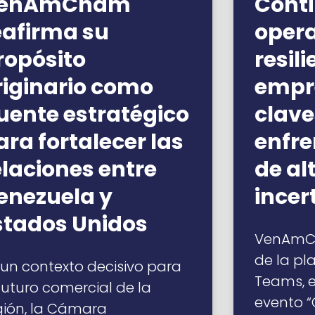
enAmCham
Cont
eafirma su
opera
ropósito
resil
riginario como
empre
uente estratégico
clave
ara fortalecer las
enfre
elaciones entre
de al
enezuela y
ince
stados Unidos
VenAmCh
de la pl
 un contexto decisivo para
Teams, el
 futuro comercial de la
evento 
gión, la Cámara