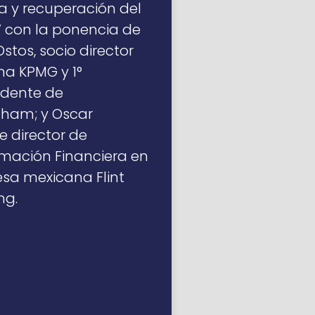
a y recuperación del
 con la ponencia de
tos, socio director
rma KPMG y 1°
idente de
am; y Oscar
e director de
mación Financiera en
sa mexicana Flint
ng.