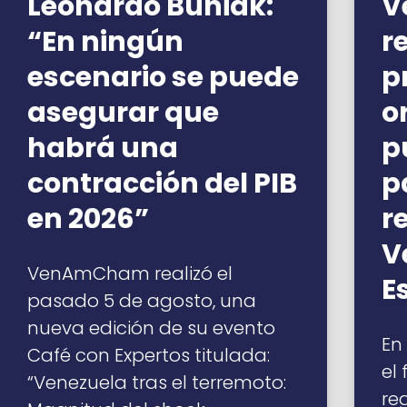
Leonardo Buniak:
V
“En ningún
r
escenario se puede
p
asegurar que
o
habrá una
p
contracción del PIB
p
en 2026”
r
V
VenAmCham realizó el
E
pasado 5 de agosto, una
nueva edición de su evento
En
Café con Expertos titulada:
el
“Venezuela tras el terremoto:
re