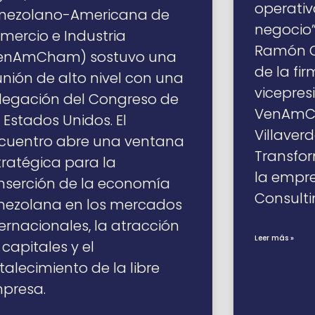
operativ
nezolano-Americana de
negocio”
mercio e Industria
Ramón Os
enAmCham) sostuvo una
de la fi
unión de alto nivel con una
vicepres
legación del Congreso de
VenAmCh
s Estados Unidos. El
Villaverd
cuentro abre una ventana
Transfor
tratégica para la
la empre
inserción de la economía
Consulti
nezolana en los mercados
ternacionales, la atracción
Leer más »
 capitales y el
rtalecimiento de la libre
presa.