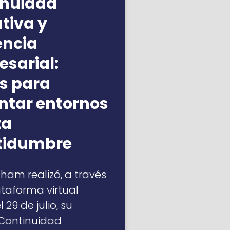
inuidad
tiva y
iencia
sarial:
s para
ntar entornos
ta
rtidumbre
am realizó, a través
ataforma virtual
 29 de julio, su
“Continuidad