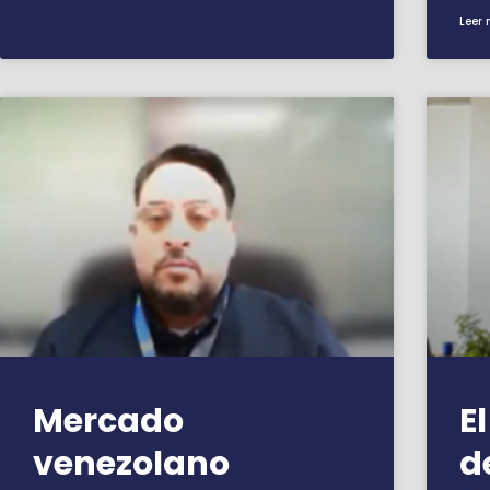
Leer 
Mercado
E
venezolano
d