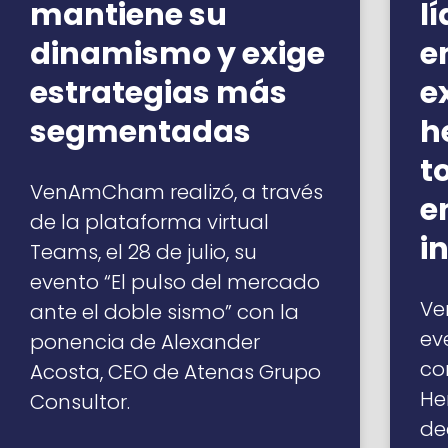
mantiene su
l
dinamismo y exige
e
estrategias más
e
segmentadas
h
t
VenAmCham realizó, a través
e
de la plataforma virtual
i
Teams, el 28 de julio, su
evento “El pulso del mercado
Ve
ante el doble sismo” con la
ev
ponencia de Alexander
co
Acosta, CEO de Atenas Grupo
He
Consultor.
de