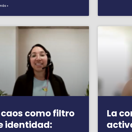
más »
l caos como filtro
La c
e identidad:
activ