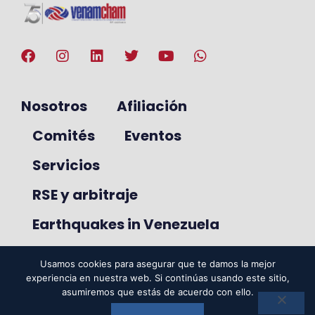
Nosotros
Afiliación
Comités
Eventos
Servicios
RSE y arbitraje
Earthquakes in Venezuela
Usamos cookies para asegurar que te damos la mejor
experiencia en nuestra web. Si continúas usando este sitio,
© 2025. VenAmCham. Todos los
asumiremos que estás de acuerdo con ello.
derechos reservados.