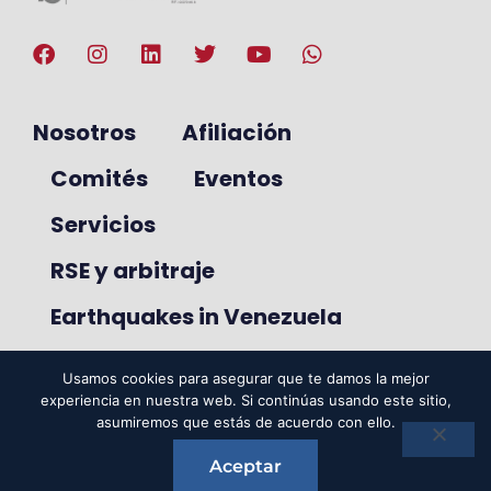
Nosotros
Afiliación
Comités
Eventos
Servicios
RSE y arbitraje
Earthquakes in Venezuela
Usamos cookies para asegurar que te damos la mejor
experiencia en nuestra web. Si continúas usando este sitio,
© 2025. VenAmCham. Todos los
asumiremos que estás de acuerdo con ello.
derechos reservados.
Aceptar