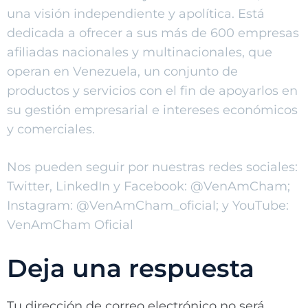
una visión independiente y apolítica. Está
dedicada a ofrecer a sus más de 600 empresas
afiliadas nacionales y multinacionales, que
operan en Venezuela, un conjunto de
productos y servicios con el fin de apoyarlos en
su gestión empresarial e intereses económicos
y comerciales.
Nos pueden seguir por nuestras redes sociales:
Twitter, LinkedIn y Facebook: @VenAmCham;
Instagram: @VenAmCham_oficial; y YouTube:
VenAmCham Oficial
Deja una respuesta
Tu dirección de correo electrónico no será