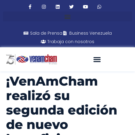
Sala de Prensa
Business Venezuela
Trabaja con nosotros
¡VenAmCham
realizó su
segunda edición
de nuevo