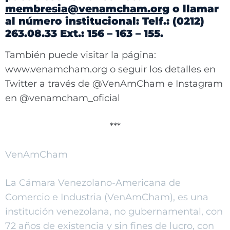
membresia@venamcham.org
o llamar
al número institucional: Telf.: (0212)
263.08.33 Ext.: 156 – 163 – 155.
También puede visitar la página:
www.venamcham.org o seguir los detalles en
Twitter a través de @VenAmCham e Instagram
en @venamcham_oficial
***
VenAmCham
La Cámara Venezolano-Americana de
Comercio e Industria (VenAmCham), es una
institución venezolana, no gubernamental, con
72 años de existencia y sin fines de lucro, con