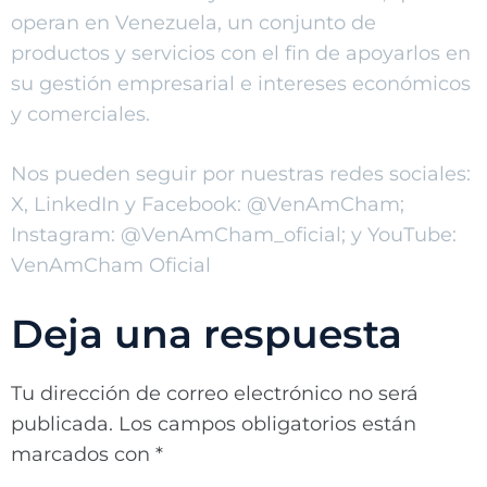
operan en Venezuela, un conjunto de
productos y servicios con el fin de apoyarlos en
su gestión empresarial e intereses económicos
y comerciales.
Nos pueden seguir por nuestras redes sociales:
X, LinkedIn y Facebook: @VenAmCham;
Instagram: @VenAmCham_oficial; y YouTube:
VenAmCham Oficial
Deja una respuesta
Tu dirección de correo electrónico no será
publicada.
Los campos obligatorios están
marcados con
*