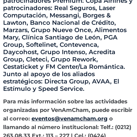
patrocinadores Premium: Copa Airlines y
patrocinadores: Real Seguros, Laser
Computación, Messangi, Borges &
Lawton, Banco Nacional de Crédito,
Marzars, Grupo Nueve Once, Alimentos
Mary, Clínica Santiago de León, PGA
Group, Softelinet, Contevenca,
Daycohost, Grupo Intenso, Acredita
Group, Cleteci, Grupo Rework,
Cestaticket y FM Center/La Romántica.
Junto al apoyo de los aliados
estratégicos: Directa Group, AVAA, El
Estímulo y Speed Service.
Para más información sobre las actividades
organizadas por VenAmCham, puede escribir
al correo:
eventos@venamcham.org
o
llamando al número institucional: Telf.: (0212)
263.08.33 Ext.: 113 – 227 | Cel.: (0424)