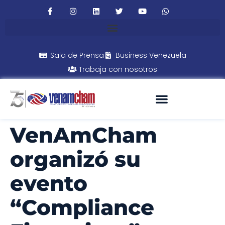
Sala de Prensa
Business Venezuela
Trabaja con nosotros
VenAmCham
organizó su
evento
“Compliance