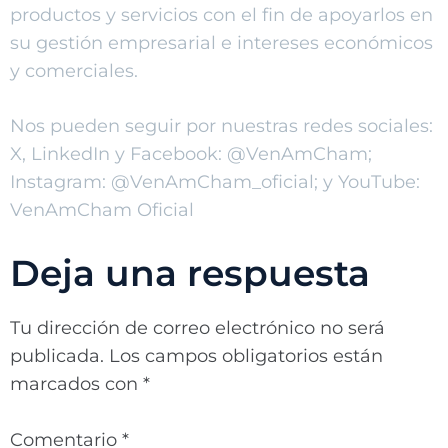
productos y servicios con el fin de apoyarlos en
su gestión empresarial e intereses económicos
y comerciales.
Nos pueden seguir por nuestras redes sociales:
X, LinkedIn y Facebook: @VenAmCham;
Instagram: @VenAmCham_oficial; y YouTube:
VenAmCham Oficial
Deja una respuesta
Tu dirección de correo electrónico no será
publicada.
Los campos obligatorios están
marcados con
*
Comentario
*