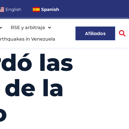
English
Spanish
RSE y arbitraje
Afiliados
rthquakes in Venezuela
dó las
 de la
o