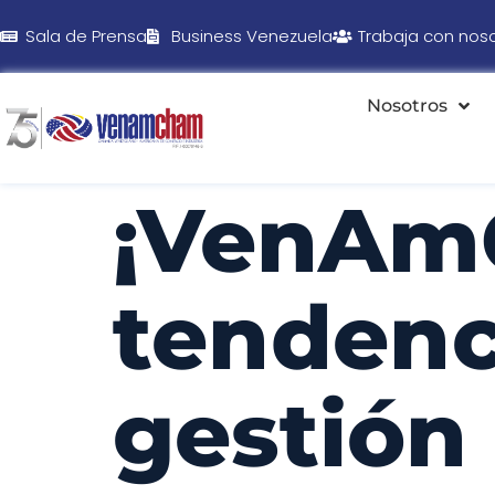
Sala de Prensa
Business Venezuela
Trabaja con nos
Nosotros
¡VenAm
tendenci
gestión 