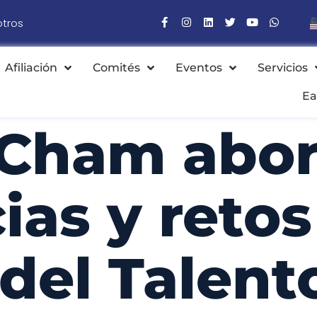
otros
Afiliación
Comités
Eventos
Servicios
Ea
Cham abor
as y retos
del Talent