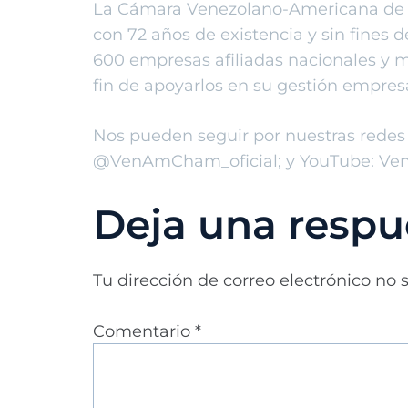
La Cámara Venezolano-Americana de C
con 72 años de existencia y sin fines 
600 empresas afiliadas nacionales y m
fin de apoyarlos en su gestión empres
Nos pueden seguir por nuestras redes
@VenAmCham_oficial; y YouTube: Ve
Deja una respu
Tu dirección de correo electrónico no 
Comentario
*