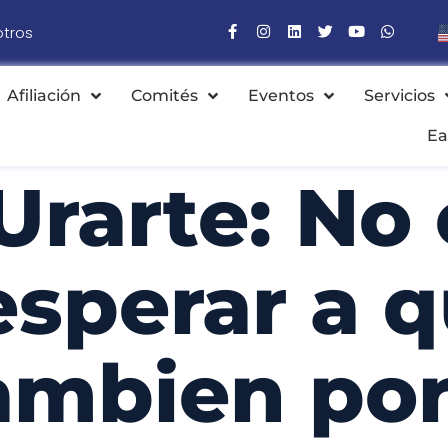
otros
Afiliación
Comités
Eventos
Servicios
Ea
Urarte: No
sperar a q
ambien por