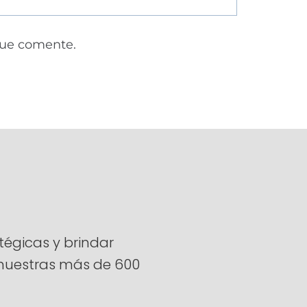
que comente.
égicas y brindar
a nuestras más de 600