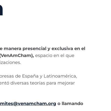
a
e manera presencial y exclusiva en el
a (VenAmCham),
espacio en el que
izaciones.
presas de España y Latinoamérica,
entó diversas teorías para mejorar
omites@venamcham.org
o llamando