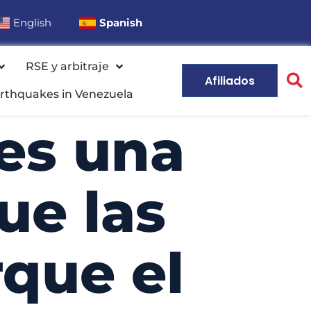
English
Spanish
RSE y arbitraje
Afiliados
rthquakes in Venezuela
 es una
ue las
que el