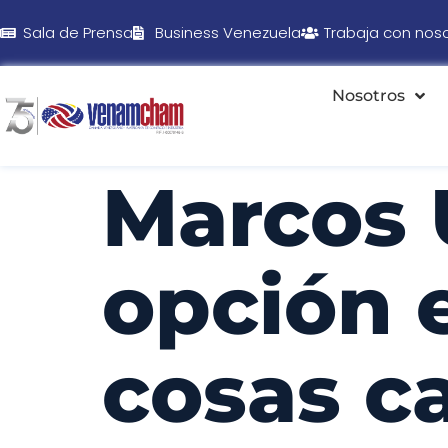
Sala de Prensa
Business Venezuela
Trabaja con nos
Nosotros
Marcos 
opción e
cosas c