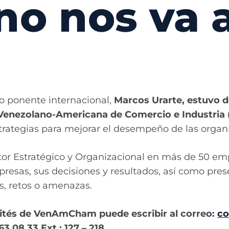
o nos va 
o ponente internacional,
Marcos Urarte, estuvo d
 Venezolano-Americana de Comercio e Industri
strategias para mejorar el desempeño de las organ
tor Estratégico y Organizacional en más de 50 em
mpresas, sus decisiones y resultados, así como pres
s, retos o amenazas.
ités de VenAmCham puede escribir al correo:
c
63.08.33 Ext.: 127 – 218.