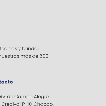
égicas y brindar
a nuestras más de 600
tacto
Av. de Campo Alegre,
e Credival P-10, Chacao,