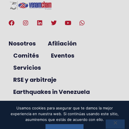
Nosotros
Afiliación
Comités
Eventos
Servicios
RSE y arbitraje
Earthquakes in Venezuela
Usamos cookies para asegurar que te damos la mejor
experiencia en nuestra web. Si continúas usando este sitio,
© 2025. VenAmCham. Todos los
asumiremos que estás de acuerdo con ello.
derechos reservados.