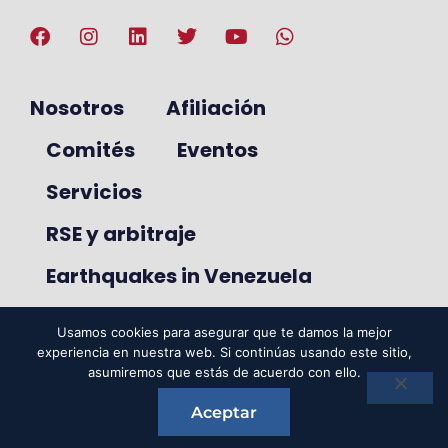
Nosotros
Afiliación
Comités
Eventos
Servicios
RSE y arbitraje
Earthquakes in Venezuela
Usamos cookies para asegurar que te damos la mejor
experiencia en nuestra web. Si continúas usando este sitio,
© 2025. VenAmCham. Todos los
asumiremos que estás de acuerdo con ello.
derechos reservados.
Aceptar