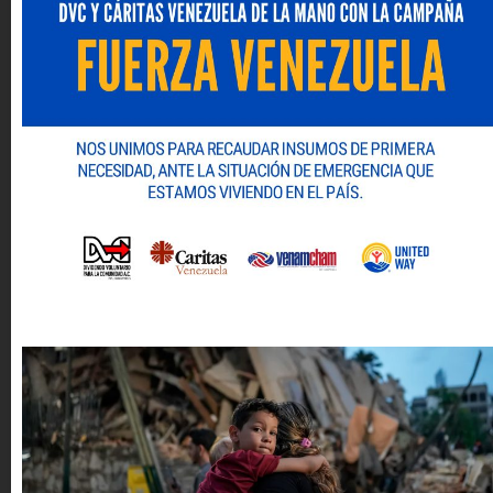
Espacios para hacer negocios
Acceso a información clave
empresarial
Formación y capacitación en temas
gerenciales
Promoción y posicionamiento de
marca
Promoción de Medios alternativos de
resolución de conflictos
Acompañamiento y asesoría en tu
solicitud de visa americana
Impulso a las empresas con