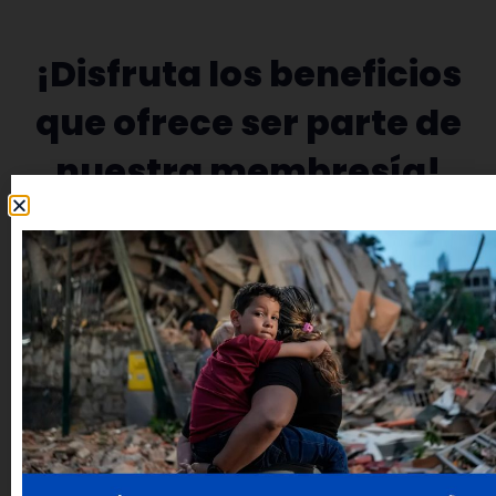
¡Disfruta los beneficios
que ofrece ser parte de
nuestra membresía!
Ser parte de nuestra comunidad
empresarial les ofrece a nuestros afiliados
la posibilidad de disfrutar de diferentes
beneficios, productos y servicios exclusivos
que potencian sus resultados.
Oportunidades de networking