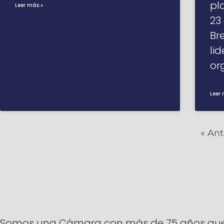
pl
Leer más »
23
Br
li
or
Leer 
« Ant
Somos una Cámara con más de 75 años que ti