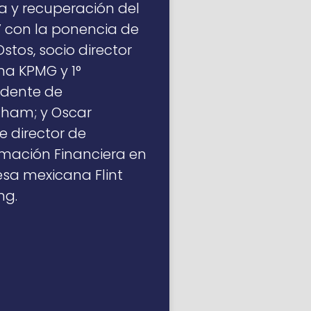
a y recuperación del
 con la ponencia de
tos, socio director
rma KPMG y 1°
idente de
am; y Oscar
e director de
mación Financiera en
sa mexicana Flint
ng.