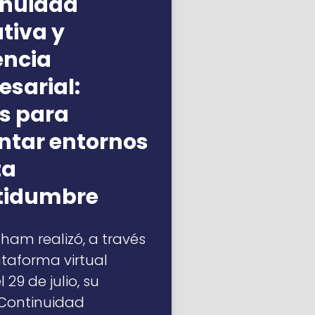
inuidad
tiva y
iencia
sarial:
s para
ntar entornos
ta
rtidumbre
am realizó, a través
ataforma virtual
 29 de julio, su
“Continuidad