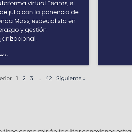
ataforma virtual Teams, el
 de julio con la ponencia de
enda Mass, especialista en
derazgo y gestión
ganizacional.
más »
erior
1
2
3
…
42
Siguiente »
ene como misión facilitar conexiones estrat