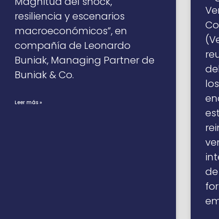
Magnitud del shock,
Ve
resiliencia y escenarios
Co
macroeconómicos”, en
(V
compañía de Leonardo
re
Buniak, Managing Partner de
de
Buniak & Co.
lo
en
Leer más »
es
re
ve
in
de
fo
em