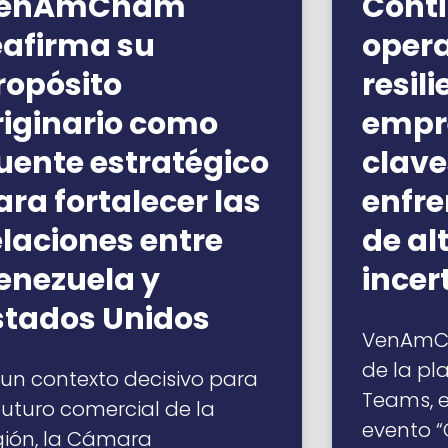
enAmCham
Cont
eafirma su
opera
ropósito
resil
riginario como
empre
uente estratégico
clave
ara fortalecer las
enfre
elaciones entre
de al
enezuela y
ince
stados Unidos
VenAmCh
de la pl
 un contexto decisivo para
Teams, el
 futuro comercial de la
evento 
gión, la Cámara