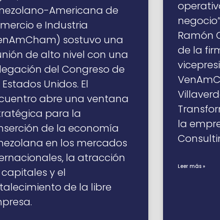
operativ
nezolano-Americana de
negocio”
mercio e Industria
Ramón Os
enAmCham) sostuvo una
de la fi
unión de alto nivel con una
vicepres
legación del Congreso de
VenAmCh
s Estados Unidos. El
Villaverd
cuentro abre una ventana
Transfor
tratégica para la
la empre
inserción de la economía
Consulti
nezolana en los mercados
ternacionales, la atracción
Leer más »
 capitales y el
rtalecimiento de la libre
presa.