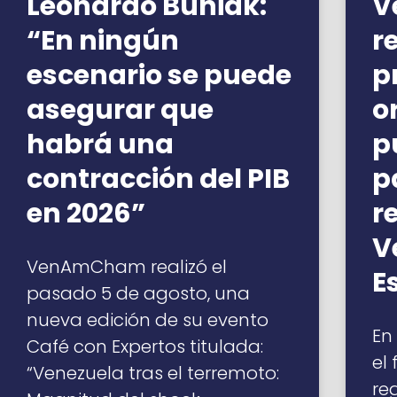
Leonardo Buniak:
V
“En ningún
r
escenario se puede
p
asegurar que
o
habrá una
p
contracción del PIB
p
en 2026”
r
V
VenAmCham realizó el
E
pasado 5 de agosto, una
nueva edición de su evento
En
Café con Expertos titulada:
el
“Venezuela tras el terremoto:
re