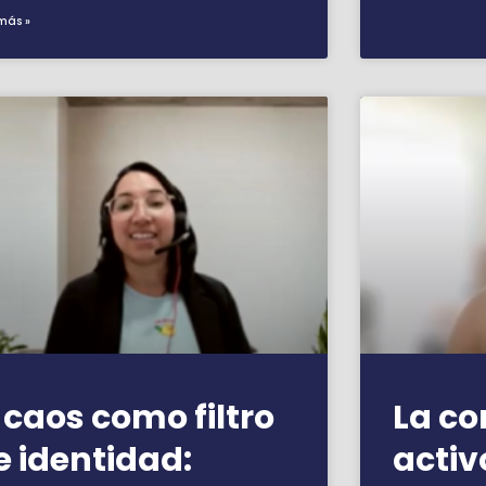
más »
l caos como filtro
La c
e identidad:
activ