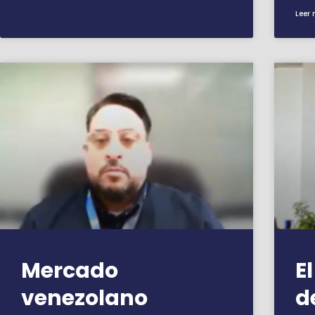
Leer 
Mercado
E
venezolano
d