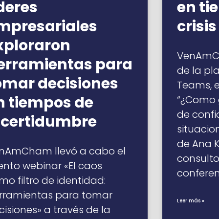
íderes
en ti
mpresariales
crisis
xploraron
VenAmCh
erramientas para
de la pl
omar decisiones
Teams, el
n tiempos de
“¿Como 
de confi
ncertidumbre
situacio
de Ana K
nAmCham llevó a cabo el
consulto
ento webinar «El caos
conferen
mo filtro de identidad:
rramientas para tomar
Leer más »
cisiones» a través de la