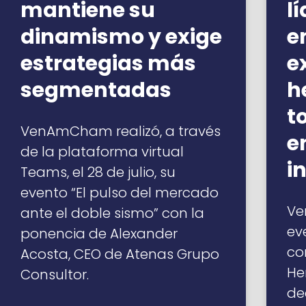
mantiene su
l
dinamismo y exige
e
estrategias más
e
segmentadas
h
t
VenAmCham realizó, a través
e
de la plataforma virtual
i
Teams, el 28 de julio, su
evento “El pulso del mercado
Ve
ante el doble sismo” con la
ev
ponencia de Alexander
co
Acosta, CEO de Atenas Grupo
He
Consultor.
de