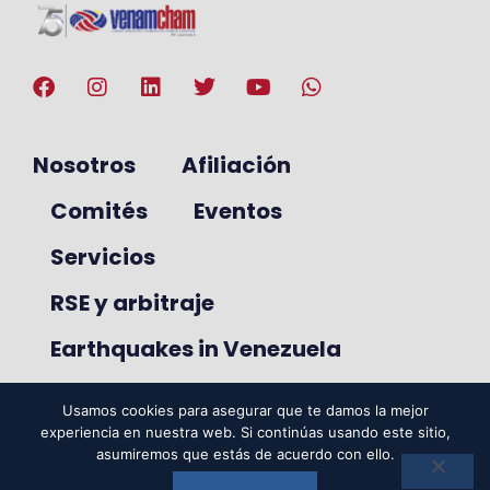
Nosotros
Afiliación
Comités
Eventos
Servicios
RSE y arbitraje
Earthquakes in Venezuela
Usamos cookies para asegurar que te damos la mejor
experiencia en nuestra web. Si continúas usando este sitio,
© 2025. VenAmCham. Todos los
asumiremos que estás de acuerdo con ello.
derechos reservados.