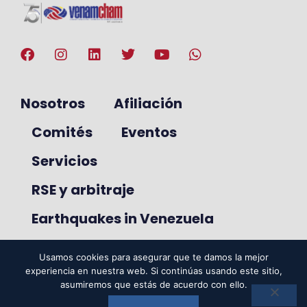
Nosotros
Afiliación
Comités
Eventos
Servicios
RSE y arbitraje
Earthquakes in Venezuela
Usamos cookies para asegurar que te damos la mejor
experiencia en nuestra web. Si continúas usando este sitio,
© 2025. VenAmCham. Todos los
asumiremos que estás de acuerdo con ello.
derechos reservados.