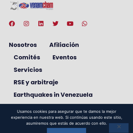
Nosotros
Afiliación
Comités
Eventos
Servicios
RSE y arbitraje
Earthquakes in Venezuela
Usamos cookies para asegurar que te damos la mejor
experiencia en nuestra web. Si continúas usando este sitio,
© 2025. VenAmCham. Todos los
asumiremos que estás de acuerdo con ello.
derechos reservados.