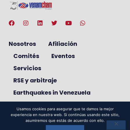
Nosotros
Afiliación
Comités
Eventos
Servicios
RSE y arbitraje
Earthquakes in Venezuela
Usamos cookies para asegurar que te damos la mejor
experiencia en nuestra web. Si continúas usando este sitio,
© 2025. VenAmCham. Todos los
asumiremos que estás de acuerdo con ello.
derechos reservados.