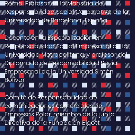
Roma. Profesor en la Maestría de
Responsabilidad Social Corporativa de la
Universidad de Barcelona-España.
Docente en la Especialización en
Responsabilidad Social Empresarial de la
Universidad Metropolitana, y profesor del
Diplomado de Responsabilidad Social
Empresarial de la Universidad Simón
Bolívar
Comité de Responsabilidad de
comunicaciones comerciales de
Empresas Polar, miembro de la junta
Directiva de la Fundación Bigott.