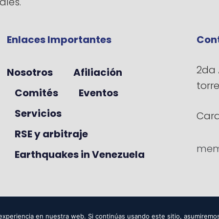
ales.
Enlaces Importantes
Con
2da 
Nosotros
Afiliación
torr
Comités
Eventos
Servicios
Cara
RSE y arbitraje
mem
Earthquakes in Venezuela
ervados.
xperiencia en nuestra web. Si continúas usando este sitio, asumiremos