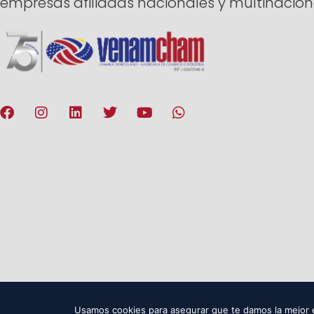
empresas afiliadas nacionales y multinacion
© 2025. VenAmCham. Todos los derechos res
Usamos cookies para asegurar que te damos la mejor e