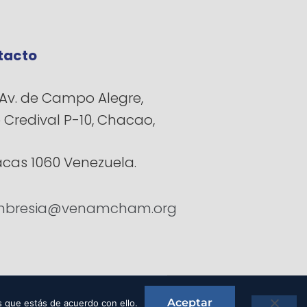
tacto
Av. de Campo Alegre,
e Credival P-10, Chacao,
cas 1060 Venezuela.
bresia@venamcham.org
Aceptar
 que estás de acuerdo con ello.