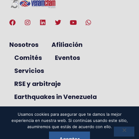
Nosotros
Afiliación
Comités
Eventos
Servicios
RSE y arbitraje
Earthquakes in Venezuela
Usamos cookies para asegurar que te damos la mejor
experiencia en nuestra web. Si continúas usando este sitio,
© 2025. VenAmCham. Todos los
asumiremos que estás de acuerdo con ello.
derechos reservados.