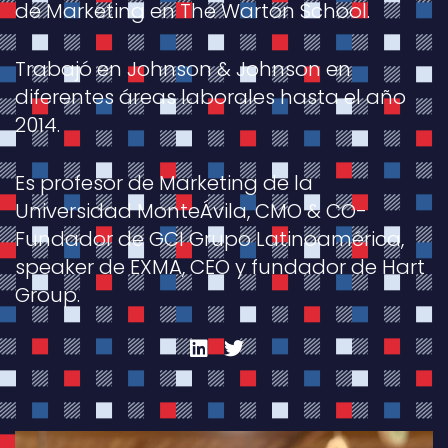
de Marketing en The Warton School.
Trabajó en Johnson & Johnson en
diferentes áreas laborales hasta el año
2014.
Es profesor de Marketing de la
Universidad MonteÁvila, CMO & CO-
Fundador de GCI Grupo Latinoamérica,
speaker de EXMA, CEO y fundador de Hart
Group.