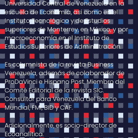
Universidad Central de Venezuela en la
escuela de Economía, así como en el
Instituto Tecnológico y de Estudios
superiores de Monterrey, en México, y por
macroeconomía en el Instituto de
Estudios Superiores de Administración.
Es columnista de la revista Business
Venezuela, además de colaborador de
ProDaVinci e Hispano Post. Miembro del
Comité Editorial de la revista SIC.
Consultor para Venezuela del Banco
Mundial, FMI, BID y CAF.
Adicionalmente, es socio-director de
Ecoanalítica.