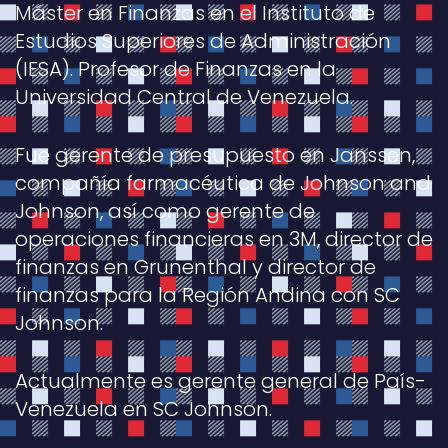
Máster en Finanzas en el Instituto de
Estudios Superiores de Administración
(IESA). Profesor de Finanzas en la
Universidad Central de Venezuela.
Fue gerente de presupuesto en Janssen,
compañía farmacéutica de Johnson and
Johnson, así como gerente de
operaciones financieras en 3M, director de
finanzas en Grunenthal y director de
finanzas para la Región Andina con SC
Johnson.
Actualmente es gerente general de País-
Venezuela en SC Johnson.