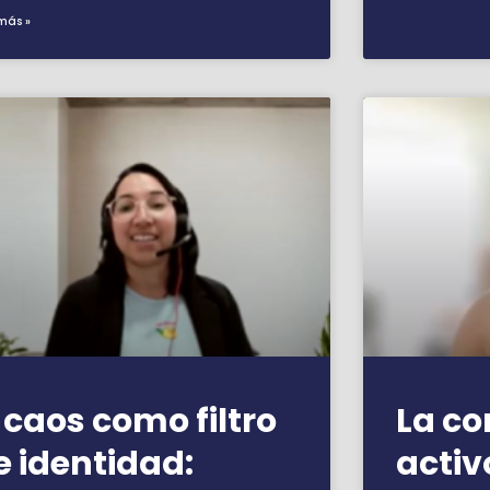
más »
l caos como filtro
La c
e identidad:
activ