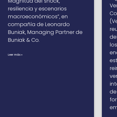
Magnitud del shock,
Ve
resiliencia y escenarios
Co
macroeconómicos”, en
(V
compañía de Leonardo
re
Buniak, Managing Partner de
de
Buniak & Co.
lo
en
Leer más »
es
re
ve
in
de
fo
em