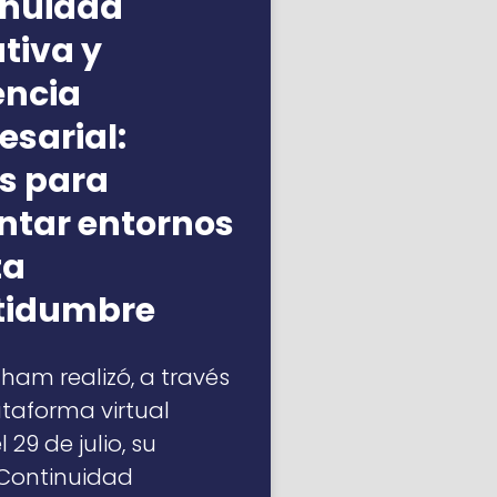
inuidad
tiva y
iencia
sarial:
s para
ntar entornos
ta
rtidumbre
am realizó, a través
ataforma virtual
 29 de julio, su
“Continuidad