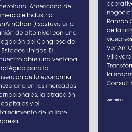
operativ
nezolano-Americana de
negocio”
mercio e Industria
Ramón Os
enAmCham) sostuvo una
de la fi
unión de alto nivel con una
vicepres
legación del Congreso de
VenAmCh
s Estados Unidos. El
Villaverd
cuentro abre una ventana
Transfor
tratégica para la
la empre
inserción de la economía
Consulti
nezolana en los mercados
ternacionales, la atracción
Leer más »
 capitales y el
rtalecimiento de la libre
presa.