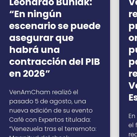
Leonardo Buniak:
V
“En ningún
r
escenario se puede
p
asegurar que
o
habrá una
p
contracción del PIB
p
en 2026”
r
V
VenAmCham realizó el
E
pasado 5 de agosto, una
nueva edición de su evento
En
Café con Expertos titulada:
el
“Venezuela tras el terremoto:
re