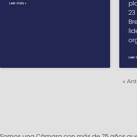
pl
Leer más »
23
Br
li
or
Leer 
« Ant
Somos una Cámara con más de 75 años que ti