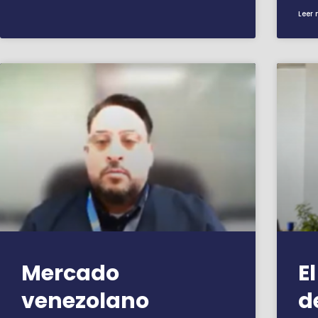
Leer 
Mercado
E
venezolano
d