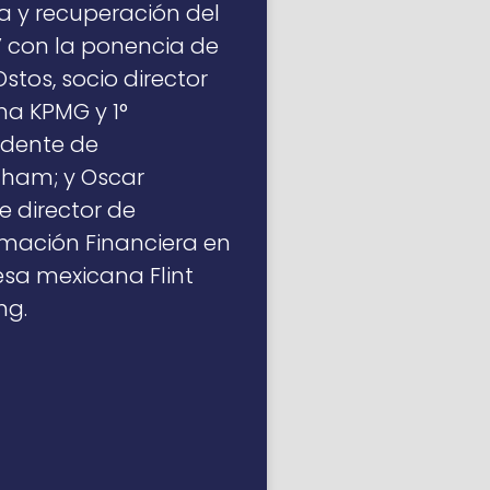
a y recuperación del
 con la ponencia de
tos, socio director
rma KPMG y 1°
idente de
am; y Oscar
e director de
mación Financiera en
sa mexicana Flint
ng.