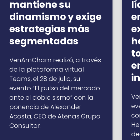
mantiene su
l
dinamismo y exige
e
estrategias más
e
segmentadas
h
t
VenAmCham realizó, a través
e
de la plataforma virtual
i
Teams, el 28 de julio, su
evento “El pulso del mercado
Ve
ante el doble sismo” con la
ev
ponencia de Alexander
co
Acosta, CEO de Atenas Grupo
He
Consultor.
de