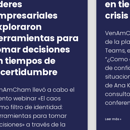
íderes
en ti
mpresariales
crisis
xploraron
VenAmCh
erramientas para
de la pl
omar decisiones
Teams, el
n tiempos de
“¿Como 
de confi
ncertidumbre
situacio
de Ana K
nAmCham llevó a cabo el
consulto
ento webinar «El caos
conferen
mo filtro de identidad:
rramientas para tomar
Leer más »
cisiones» a través de la