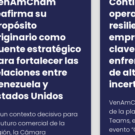
enAmCham
Cont
eafirma su
opera
ropósito
resil
riginario como
empre
uente estratégico
clave
ara fortalecer las
enfre
elaciones entre
de al
enezuela y
ince
stados Unidos
VenAmCh
de la pl
 un contexto decisivo para
Teams, el
 futuro comercial de la
evento 
gión, la Cámara