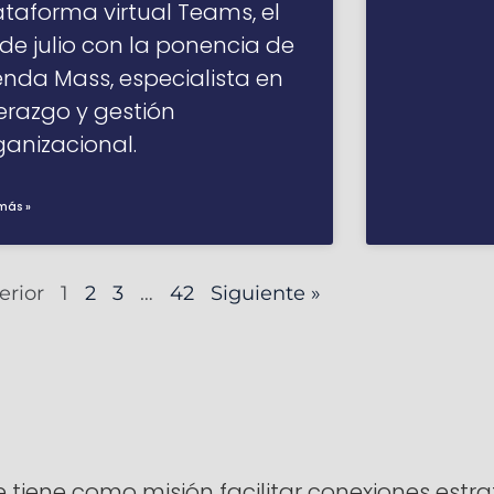
ataforma virtual Teams, el
 de julio con la ponencia de
enda Mass, especialista en
derazgo y gestión
ganizacional.
más »
erior
1
2
3
…
42
Siguiente »
ene como misión facilitar conexiones estrat