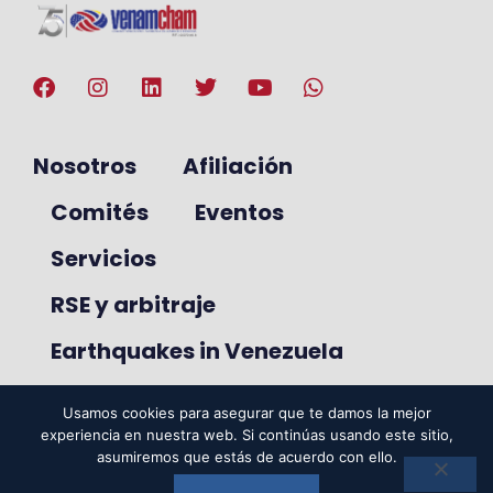
Nosotros
Afiliación
Comités
Eventos
Servicios
RSE y arbitraje
Earthquakes in Venezuela
Usamos cookies para asegurar que te damos la mejor
experiencia en nuestra web. Si continúas usando este sitio,
© 2025. VenAmCham. Todos los
asumiremos que estás de acuerdo con ello.
derechos reservados.